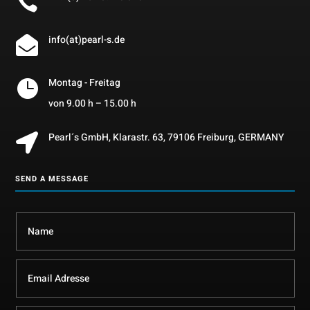

info(at)pearl-s.de

Montag - Freitag

von 9.00 h – 15.00 h
Pearl´s GmbH, Klarastr. 63, 79106 Freiburg, GERMANY

SEND A MESSAGE